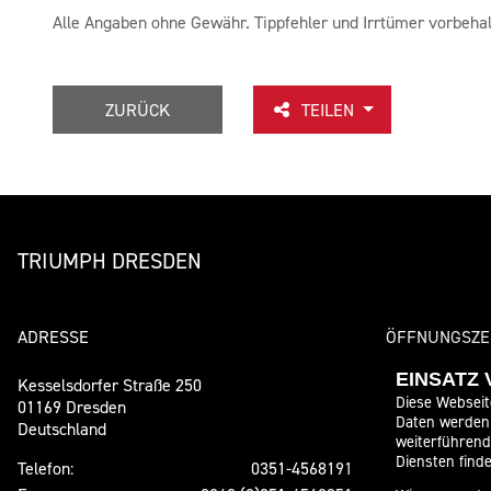
Alle Angaben ohne Gewähr. Tippfehler und Irrtümer vorbehal
ZURÜCK
TEILEN
TRIUMPH DRESDEN
ADRESSE
ÖFFNUNGSZE
EINSATZ
Kesselsdorfer Straße 250
Sommeröffn
Diese Webseit
01169 Dresden
Daten werden 
Deutschland
Montag:
weiterführen
Dienstag:
Diensten finde
Telefon:
0351-4568191
Mittwoch: