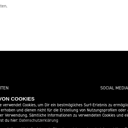
ten.
ITEN
SOCIAL MEDIA
 VON COOKIES
ungszeiten
e verwendet Cookies, um Dir ein bestmögliches Surf-Erlebnis zu ermögli
erhoben und dienen nicht für die Erstellung von Nutzungsprofilen oder
09:00 - 12:00 und 13:00 - 17:30
der Verwendung. Sämtliche Informationen zu verwendeten Cookies und 
09:00 - 12:00 und 13:00 - 17:30
st du hier:
Datenschutzerklärung
09:00 - 12:00 und 13:00 - 17:30